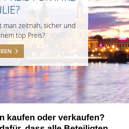
LIE?
t man zeitnah, sicher und
einem top Preis?
HREN
en kaufen oder verkaufen?
afür, dass alle Beteiligten