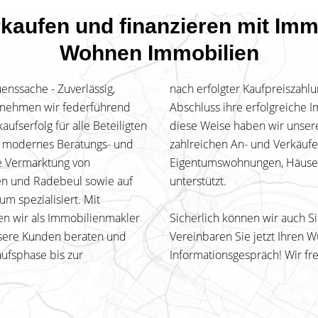
rkaufen und finanzieren mit Im
Wohnen Immobilien
uenssache - Zuverlässig,
nach erfolgter Kaufpreiszah
ernehmen wir federführend
Abschluss ihre erfolgreiche 
ufserfolg für alle Beteiligten
diese Weise haben wir unser
s modernes Beratungs- und
zahlreichen An- und Verkäuf
e Vermarktung von
Eigentumswohnungen, Häusern,
n und Radebeul sowie auf
unterstützt.
 spezialisiert. Mit
gen wir als Immobilienmakler
Sicherlich können wir auch S
sere Kunden beraten und
Vereinbaren Sie jetzt Ihren W
ufsphase bis zur
Informationsgespräch! Wir fre