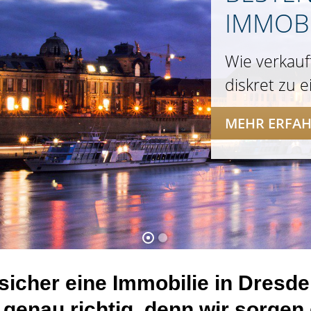
IMMOBI
Wie verkauf
diskret zu 
MEHR ERFA
sicher eine Immobilie in Dresd
 genau richtig, denn wir sorgen d