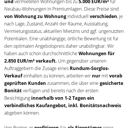
und
vermieteten Wohnungen
bis zu
5.000 EUR/m²
für
Neubau-Wohnungen in Premiumlagen.
Diese Preise sind
von Wohnung zu Wohnung
individuell
verschieden
, je
nach Lage, Zustand, Anzahl der Räume, Ausstattung,
Vermietungsstatus, aktuellen Mietzins und ggf. ungenutzten
Potentialen. Eine unabhängige, örtliche Bewertung ist für
den optimalen Angebotspreis daher unabdingbar. Wir
haben auch schon durchschnittliche
Wohnungen für
2.850 EUR/m² verkauft.
Um gegenüber unseren
Auftraggebern die Zusage eines
Rundum-Sorglos-
Verkauf
einhalten zu können, arbeiten wir
nur
mit
vorab
geprüften Kunden
zusammen, die über eine
gesicherte
Bonität
verfügen und bereits nach der ersten
Besichtigung
innerhalb von 1-2 Tagen ein
verbindliches Kaufangebot, inkl. Bonitätsnachweis
abgeben können.
Von Beginn an
profitieren
Sie
als Eigentümer
einer