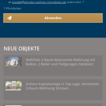
an
kontakt@dresden-wohnen-immobilien.de
widerrufen. *
* Pflichtfelder
Absenden
NEUE OBJEKTE
Wohlfühl 3-Raum-Maisonette-Wohnung mit
Balkon, 2 Bäder und Tiefgaragen-Stellplatz
Sichere Kapitalanlage in Top-Lage: Vermietete
3-Raum-Wohnung Striesen