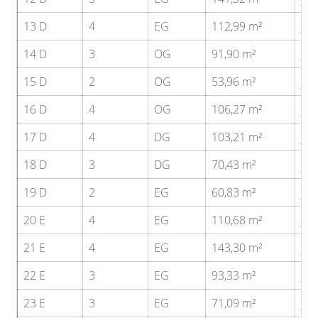
13 D
4
EG
112,99 m²
ja
14 D
3
OG
91,90 m²
ja
15 D
2
OG
53,96 m²
ja
16 D
4
OG
106,27 m²
ja
17 D
4
DG
103,21 m²
ja
18 D
3
DG
70,43 m²
ja
19 D
2
EG
60,83 m²
ja
20 E
4
EG
110,68 m²
ja
21 E
4
EG
143,30 m²
ja
22 E
3
EG
93,33 m²
ja
23 E
3
EG
71,09 m²
ja