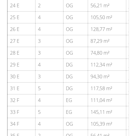
24 E
2
OG
56,21 m²
ja
25 E
4
OG
105,50 m²
ja
26 E
4
OG
128,77 m²
ja
27 E
3
OG
87,29 m²
ja
28 E
3
OG
74,80 m²
ja
29 E
4
DG
112,34 m²
ja
30 E
3
DG
94,30 m²
ja
31 E
5
DG
117,58 m²
ja
32 F
4
EG
111,04 m²
ja
33 F
5
EG
145,11 m²
ja
34 F
4
OG
105,39 m²
ja
35 F
2
OG
56,41 m²
ja