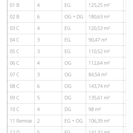
01 B
4
EG
125,25 m²
ja
02 B
6
OG + DG
180,63 m²
ja
03 C
4
EG
120,53 m²
ja
04 C
3
EG
90,47 m²
ja
05 C
3
EG
110,52 m²
ja
06 C
4
OG
112,64 m²
ja
07 C
3
OG
84,54 m²
ja
08 C
6
OG
143,74 m²
ja
09 C
5
DG
135,61 m²
ja
10 C
4
DG
98 m²
ja
11 Remise
2
EG + OG
106,39 m²
ja
12 D
5
EG
141,32 m²
ja