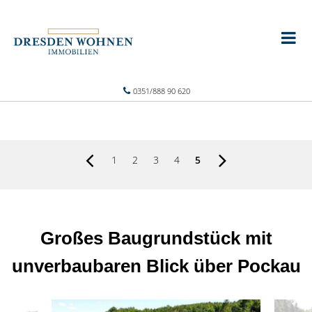
0351/888 90 620
1
2
3
4
5
Großes Baugrundstück mit
unverbaubaren Blick über Pockau