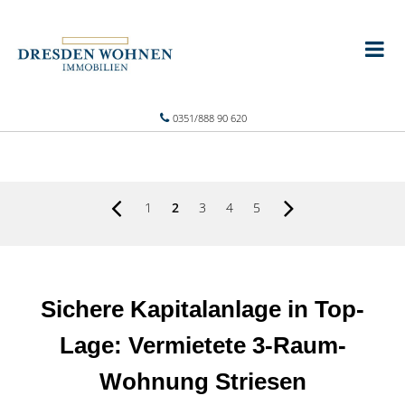
0351/888 90 620
1
2
3
4
5
Sichere Kapitalanlage in Top-
Lage: Vermietete 3-Raum-
Wohnung Striesen