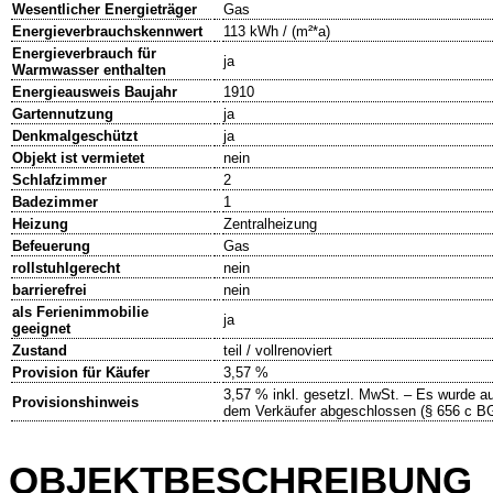
Wesentlicher Energieträger
Gas
Energieverbrauchskennwert
113 kWh / (m²*a)
Energieverbrauch für
ja
Warmwasser enthalten
Energieausweis Baujahr
1910
Gartennutzung
ja
Denkmalgeschützt
ja
Objekt ist vermietet
nein
Schlafzimmer
2
Badezimmer
1
Heizung
Zentralheizung
Befeuerung
Gas
rollstuhlgerecht
nein
barrierefrei
nein
als Ferienimmobilie
ja
geeignet
Zustand
teil / vollrenoviert
Provision für Käufer
3,57 %
3,57 % inkl. gesetzl. MwSt. – Es wurde auc
Provisionshinweis
dem Verkäufer abgeschlossen (§ 656 c B
OBJEKTBESCHREIBUNG